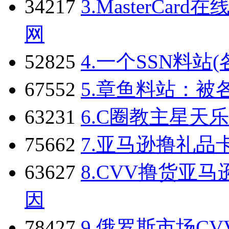
34217
3.
MasterCar
网
52825
4.
一个SSN料站
67552
5.
章鱼料站：被
63231
6.
C圈教主星天乐
75662
7.
亚马逊撸礼品
63627
8.
CVV撸货亚马
因
78427
9.
俄罗斯市场CV