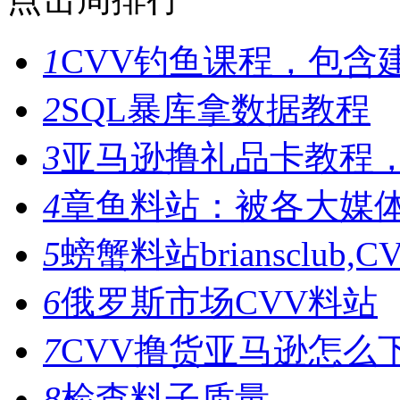
1
CVV钓鱼课程，包含
2
SQL暴库拿数据教程
3
亚马逊撸礼品卡教程
4
章鱼料站：被各大媒
5
螃蟹料站briansclub
6
俄罗斯市场CVV料站
7
CVV撸货亚马逊怎么
8
检查料子质量