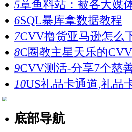
5
章鱼料站：被各大媒
6
SQL暴库拿数据教程
7
CVV撸货亚马逊怎么
8
C圈教主星天乐的CV
9
CVV测活-分享7个
10
US礼品卡通道,礼品
底部导航