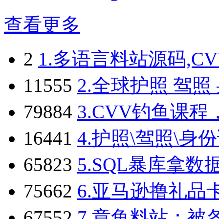
查看更多
2
1.
多语言料站源码,C
11555
2.
全球护照 驾照 
79884
3.
CVV钓鱼课程
16441
4.
护照\驾照\身
65823
5.
SQL暴库拿数
75662
6.
亚马逊撸礼品
67552
7.
章鱼料站：被