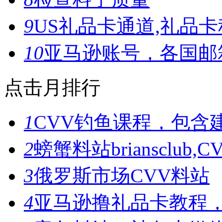
9
US礼品卡通道,礼品
10
亚马逊账号，各国邮
点击月排行
1
CVV钓鱼课程，包含
2
螃蟹料站briansclub
3
俄罗斯市场CVV料站
4
亚马逊撸礼品卡教程